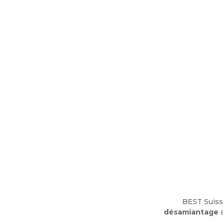
BEST Suis
désamiantage
a