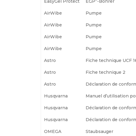
EasyGel Protect
EGP”-Bohrer
AirWibe
Pumpe
AirWibe
Pumpe
AirWibe
Pumpe
AirWibe
Pumpe
Astro
Fiche technique UCF 1
Astro
Fiche technique 2
Astro
Déclaration de confor
Husqvarna
Manuel d’utilisation p
Husqvarna
Déclaration de conform
Husqvarna
Déclaration de conform
OMEGA
Staubsauger